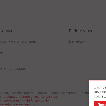
Оставить отзыв
ателям
Работа у нас
остоянного покупателя
Вакансии
ны
и
ая информация
Этот с
пользо
риалы на сайте носят информационный характер и не являются рек
соглаш
а по обработке персональных данных
а использования файлов cookie
а конфиденциальности
При