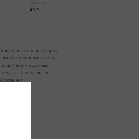
Крепость
40 %
х популярных водок, которая
логии из зернового спирта,
риков. Легкий водочный
я горчинка в послевкусии
достоянием.