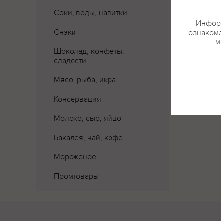
Соки, воды, напитки
Информ
Снэки
ознакомл
м
Шоколад, конфеты,
сладости
Мясо, рыба, икра
Консервация
Молоко, сыр, яйцо
Бакалея, чай, кофе
Мороженое
Промтовары