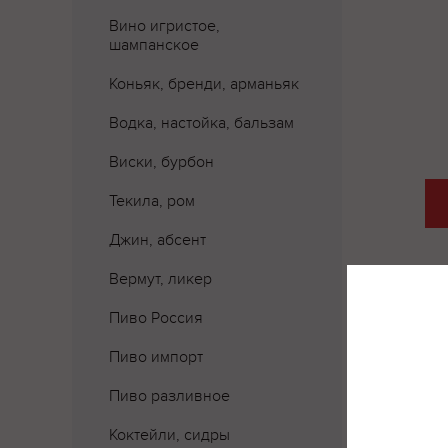
Вино игристое,
шампанское
Коньяк, бренди, арманьяк
Водка, настойка, бальзам
Виски, бурбон
Текила, ром
Джин, абсент
Вермут, ликер
Пиво Россия
Пиво импорт
Где 
Пиво разливное
Коктейли, сидры