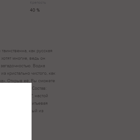
Крепость
40 %
таинственна, как русская
 хотят многие, ведь он
 загадочностью. Водка
из кристально чистого, как
а». Открыв её, Вы сможете
еверной земли. Состав:
"Медовый спас", настой
й сироп, вода питьевая
 ректификованный из