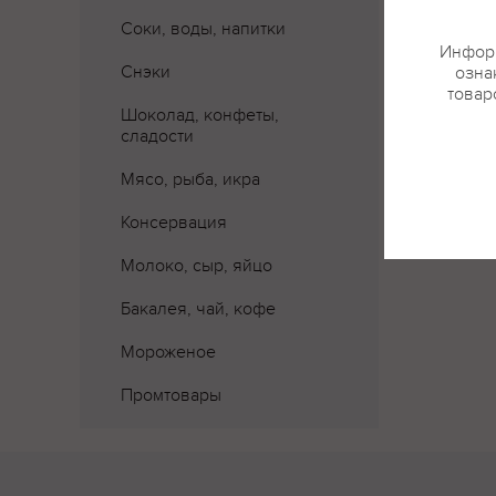
Соки, воды, напитки
Информ
Где 
Снэки
озна
товар
Шоколад, конфеты,
сладости
Мясо, рыба, икра
Консервация
Молоко, сыр, яйцо
Бакалея, чай, кофе
Мороженое
Промтовары