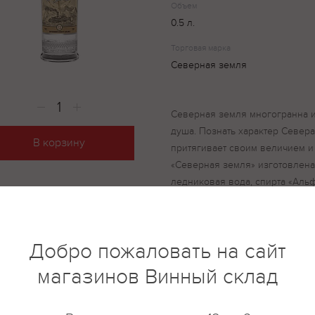
Объем
0.5 л.
Торговая марка
Северная земля
Северная земля многогранна и 
душа. Познать характер Севера
В корзину
притягивает своим величием и
«Северная земля» изготовлена 
ледниковая вода, спирта «Альф
разгадать истинный характер с
комплексная пищевая добавка 
спиртованный ячменя, сахарны
Добро пожаловать на сайт
исправленная, спирт этиловый
пищевого сырья "Альфа".
магазинов Винный склад