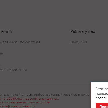
ателям
Работа у нас
Оставить отзыв
остоянного покупателя
Вакансии
ны
и
ая информация
Этот с
пользо
риалы на сайте носят информационный характер и не являются рек
соглаш
а по обработке персональных данных
а использования файлов cookie
а конфиденциальности
При