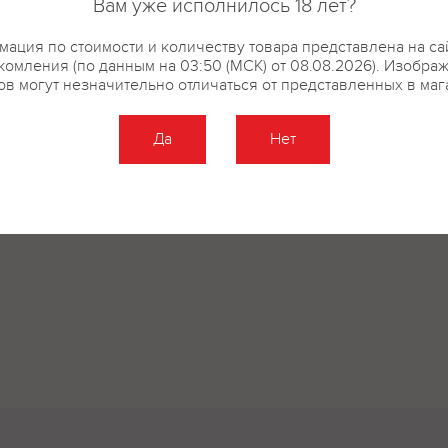
Вам уже исполнилось 18 лет?
ация по стоимости и количеству товара представлена на са
купить?
Описание
Отзывы
комления (по данным на 03:50 (МСК) от 08.08.2026). Изобра
ов могут незначительно отличаться от представленных в маг
Да
Нет