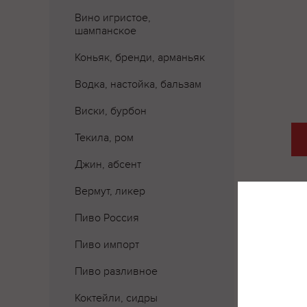
Вино игристое,
шампанское
Коньяк, бренди, арманьяк
Водка, настойка, бальзам
Виски, бурбон
Текила, ром
Джин, абсент
Вермут, ликер
Пиво Россия
Пиво импорт
Пиво разливное
Коктейли, сидры