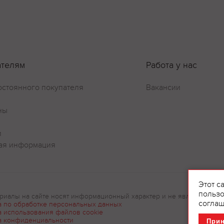
ателям
Работа у нас
Оставить отзыв
остоянного покупателя
Вакансии
ны
и
ая информация
Этот с
пользо
риалы на сайте носят информационный характер и не являются рек
соглаш
а по обработке персональных данных
а использования файлов cookie
а конфиденциальности
При