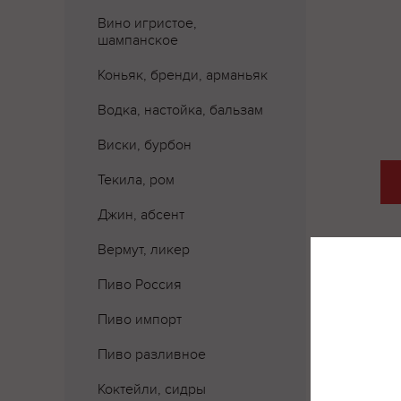
Вино игристое,
шампанское
Коньяк, бренди, арманьяк
Водка, настойка, бальзам
Виски, бурбон
Текила, ром
Джин, абсент
Вермут, ликер
Пиво Россия
Пиво импорт
Пиво разливное
Коктейли, сидры