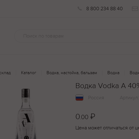
8 800 234 88 40
склад
Каталог
Водка, настойка, бальзам
Водка
Водк
Водка Vodka A 40
Россия
Артикул
0
₽
.00
Цена может отличаться от ц