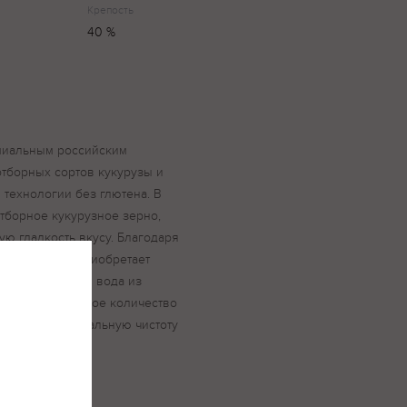
Крепость
40 %
миальным российским
отборных сортов кукурузы и
 технологии без глютена. В
отборное кукурузное зерно,
ю гладкость вкусу. Благодаря
 вкус водки приобретает
ость. Чистейшая вода из
ржит минимальное количество
печивает кристальную чистоту