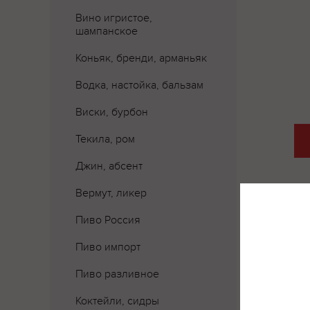
Вино игристое,
шампанское
Коньяк, бренди, арманьяк
Водка, настойка, бальзам
Виски, бурбон
Текила, ром
Джин, абсент
Вермут, ликер
Пиво Россия
Пиво импорт
Пиво разливное
Где 
Коктейли, сидры