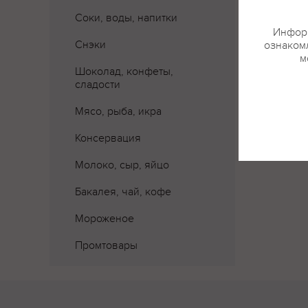
Соки, воды, напитки
Информ
Снэки
ознакомл
м
Шоколад, конфеты,
сладости
Мясо, рыба, икра
Консервация
Молоко, сыр, яйцо
Бакалея, чай, кофе
Мороженое
Промтовары