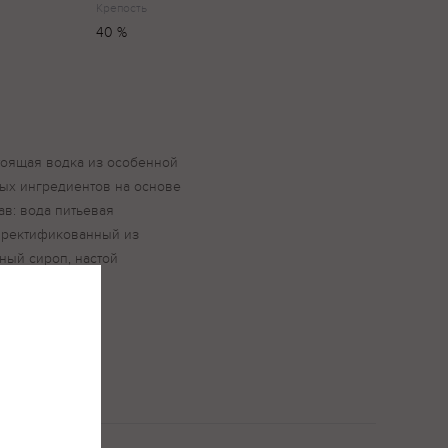
Крепость
40 %
стоящая водка из особенной
ных ингредиентов на основе
ав: вода питьевая
 ректификованный из
ный сироп, настой