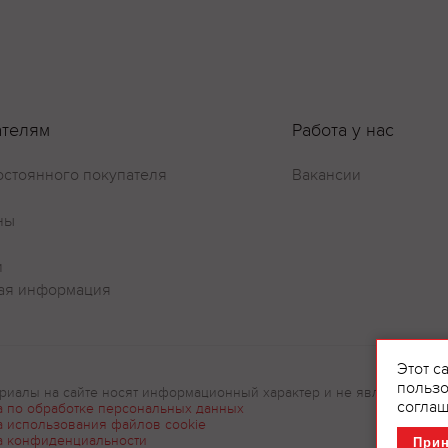
Оставить отзыв
ателям
Работа у нас
остоянного покупателя
Вакансии
ны
и
ая информация
Этот с
пользо
риалы на сайте носят информационный характер и не являются рек
соглаш
а по обработке персональных данных
а использования файлов cookie
а конфиденциальности
При